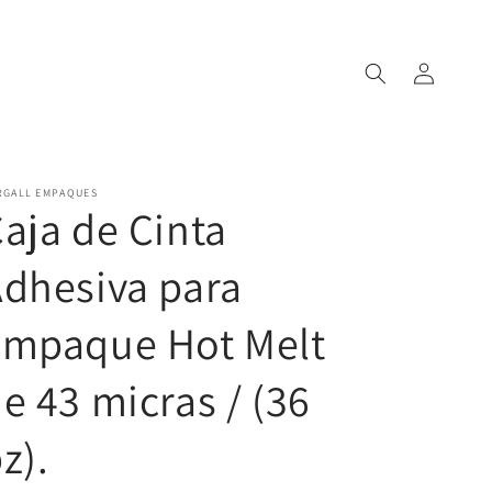
Iniciar
sesión
RGALL EMPAQUES
aja de Cinta
dhesiva para
empaque Hot Melt
e 43 micras / (36
z).