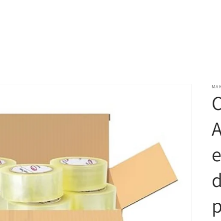
MA
C
A
d
p