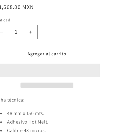
ecio
1,668.00 MXN
bitual
ntidad
Reducir
Aumentar
cantidad
cantidad
para
para
Agregar al carrito
Caja
Caja
de
de
Cinta
Cinta
Adhesiva
Adhesiva
para
para
empaque
empaque
Hot
Hot
Melt
Melt
cha técnica:
de
de
43
43
48 mm x 150 mts.
micras
micras
Adhesivo Hot Melt.
/
/
Calibre 43 micras.
(36
(36