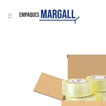
Ir
directamente
al contenido
Ir
directamente
a la
información
del producto