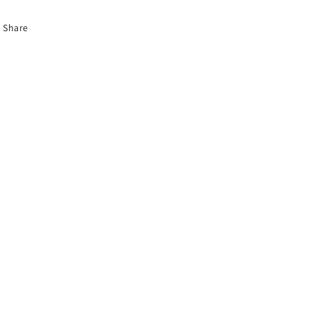
pz).
pz).
Share